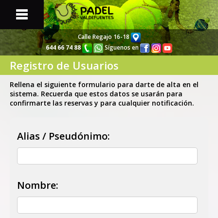
Calle Regajo 16-18
644 66 74 88
Síguenos en
Registro de Usuarios
Portada
Web
Rellena el siguiente formulario para darte de alta en el
sistema. Recuerda que estos datos se usarán para
Pistas y Partidas
Disponibles
confirmarte las reservas y para cualquier notificación.
Torneos
y Ligas
Alias / Pseudónimo:
Listado de
Jugadores
Información
sobre Nosotros
Nombre:
Noticias y
Actualidad